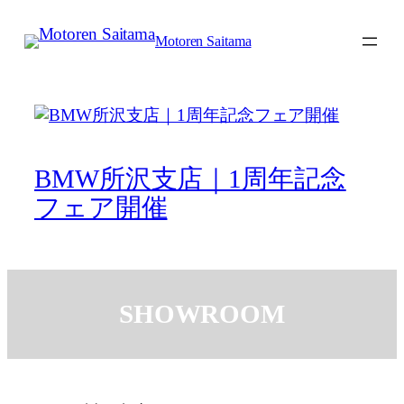
内
容
Motoren Saitama
を
ス
キ
ッ
プ
BMW所沢支店｜1周年記念
フェア開催
SHOWROOM